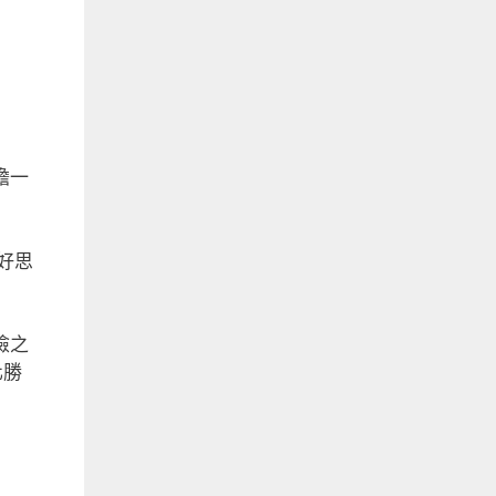
擔一
好思
險之
化勝