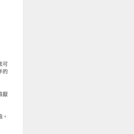
法可
半的
險厭
險。