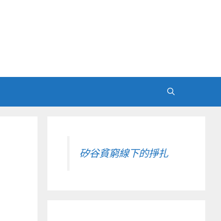
矽谷貧窮線下的掙扎