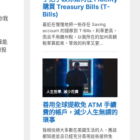
你我
最能
般投