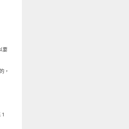
以要
的，
 1