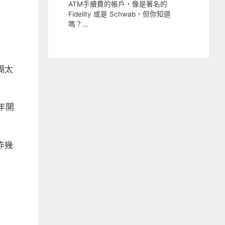
糊太
那年開
作幾