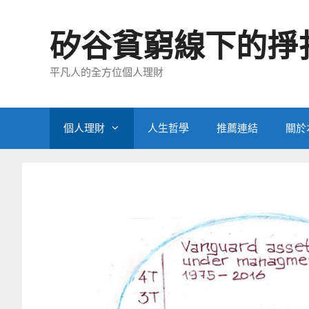
跳
至
矽谷貧窮線下的掙
主
要
平凡人的全方位個人理財
內
容
個人理財
人生哲學
推薦連結
關於