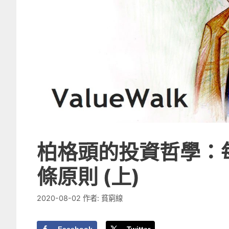
柏格頭的投資哲學：每
條原則 (上)
2020-08-02
作者:
貧窮線