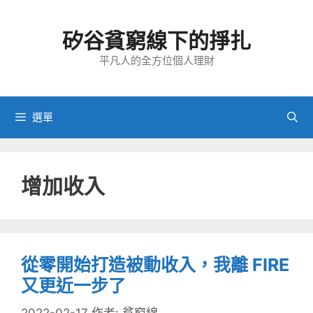
跳
至
矽谷貧窮線下的掙扎
主
要
平凡人的全方位個人理財
內
容
選單
增加收入
從零開始打造被動收入，我離 FIRE
又更近一步了
2022-02-17
作者:
貧窮線