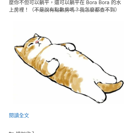
麼你不但可以躺平，還可以躺平在 Bora Bora 的水
上房裡！（
不是說有點數房嗎？我怎麼都查不到
）
閱讀全文
分