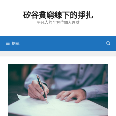
跳
至
矽谷貧窮線下的掙扎
主
要
平凡人的全方位個人理財
內
容
選單