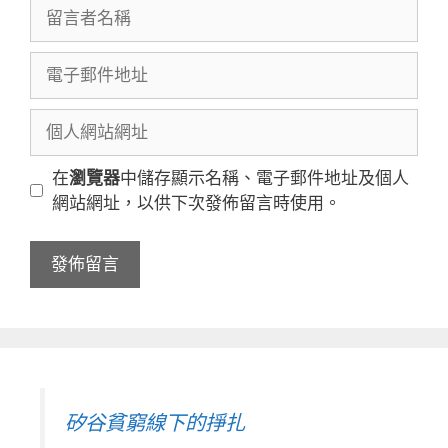
留
言
者
電
名
子
稱
郵
個
件
人
地
網
在
瀏覽器
中儲存顯示名稱、電子郵件地址及個人
址
站
網站網址，以供下次發佈留言時使用。
網
址
矽谷貧窮線下的掙扎