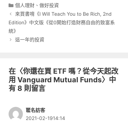
分
個人理財
、
做好投資
類
來買書唷《I Will Teach You to Be Rich, 2nd
Edition》中文版《從0開始打造財務自由的致富系
統》
這一年的投資
在〈你還在買 ETF 嗎？從今天起改
用 Vanguard Mutual Funds〉中
有 8 則留言
匿名訪客
2021-02-1914:14