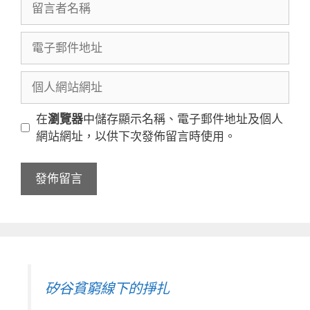
言
者
電
名
子
稱
郵
個
件
人
地
網
在
瀏覽器
中儲存顯示名稱、電子郵件地址及個人
址
站
網站網址，以供下次發佈留言時使用。
網
址
矽谷貧窮線下的掙扎