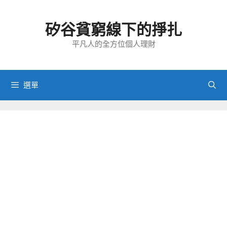
跳
至
矽谷貧窮線下的掙扎
主
要
平凡人的全方位個人理財
內
容
選單