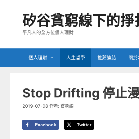
跳
至
矽谷貧窮線下的掙
主
要
平凡人的全方位個人理財
內
容
個人理財
人生哲學
推薦連結
關於
Stop Drifting
2019-07-08
作者:
貧窮線
Facebook
Twitter