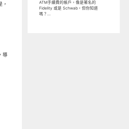
是，
，導