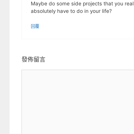
Maybe do some side projects that you real
absolutely have to do in your life?
回覆
發佈留言
留
言