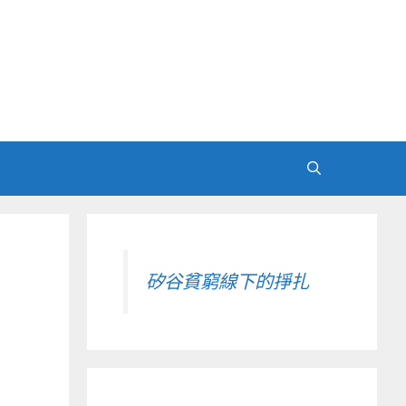
矽谷貧窮線下的掙扎