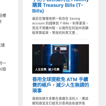
目標
什
以達
到一
以檢