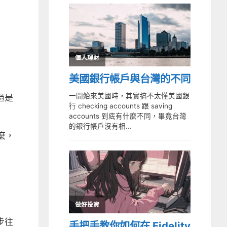
過是
什麼，
步往