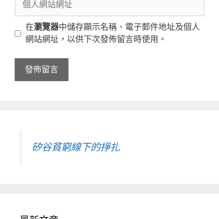
件
人
地
網
在
瀏覽器
中儲存顯示名稱、電子郵件地址及個人
址
站
網站網址，以供下次發佈留言時使用。
網
址
矽谷貧窮線下的掙扎