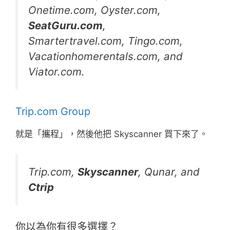
Onetime.com, Oyster.com,
SeatGuru.com
,
Smartertravel.com, Tingo.com,
Vacationhomerentals.com, and
Viator.com.
Trip.com Group
就是「攜程」，然後他把 Skyscanner 買下來了。
Trip.com,
Skyscanner
, Qunar, and
Ctrip
你以為你有很多選擇？