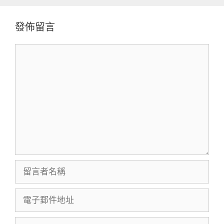
發佈留言
留
言
留
言
者
電
名
子
稱
郵
個