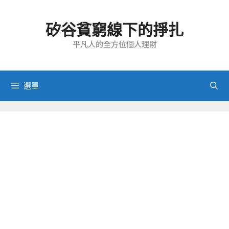
跳
至
矽谷貧窮線下的掙扎
主
要
平凡人的全方位個人理財
內
容
選單