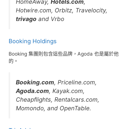
HomeAway,
Hotels.com
,
Hotwire.com, Orbitz, Travelocity,
trivago
and Vrbo
Booking Holdings
Booking 集團則包含這些品牌，Agoda 也是屬於他
的。
Booking.com
, Priceline.com,
Agoda.com
, Kayak.com,
Cheapflights, Rentalcars.com,
Momondo, and OpenTable.