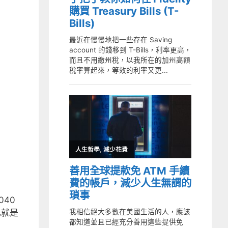
：
040
也就是