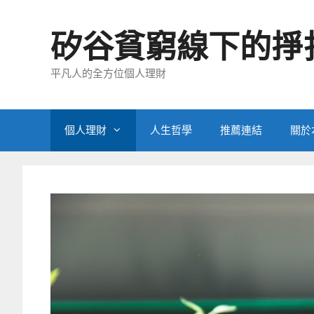
跳
至
矽谷貧窮線下的掙
主
要
平凡人的全方位個人理財
內
容
個人理財
人生哲學
推薦連結
關於