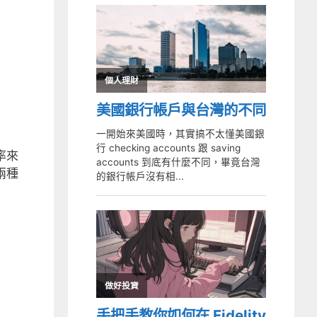
率來
兩種