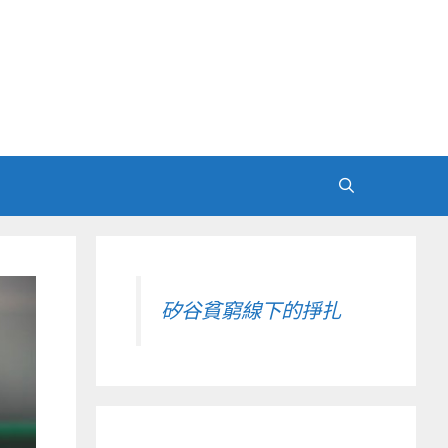
矽谷貧窮線下的掙扎