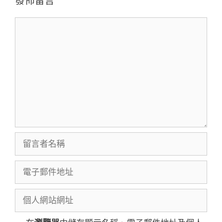
發佈留言
留
言
留
言
者
電
名
子
稱
郵
個
件
人
地
網