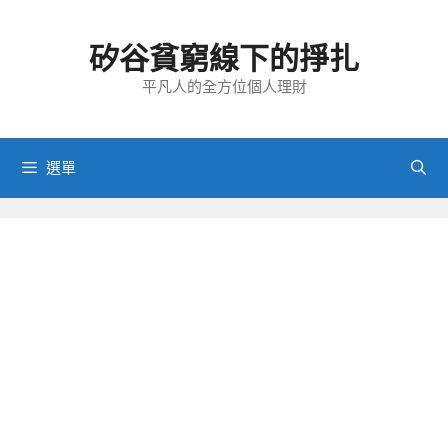
跳
至
矽谷貧窮線下的掙扎
主
要
平凡人的全方位個人理財
內
容
選單