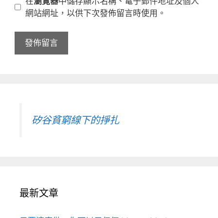
在
瀏覽器
中儲存顯示名稱、電子郵件地址及個人
址
站
網站網址，以供下次發佈留言時使用。
網
址
矽谷貧窮線下的掙扎
最新文章